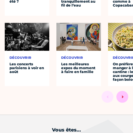
été ?
tranquillement au
comme à
fil de l’eau
Copacaba
DÉCOUVRIR
DÉCOUVRIR
DÉCOUVRI
Les concerts
Les meilleures
On préfèr
parisiens à voir en
expos du moment
manger à 
août
à faire en famille
cantine : l
aux courge
façon bol
Vous êtes...