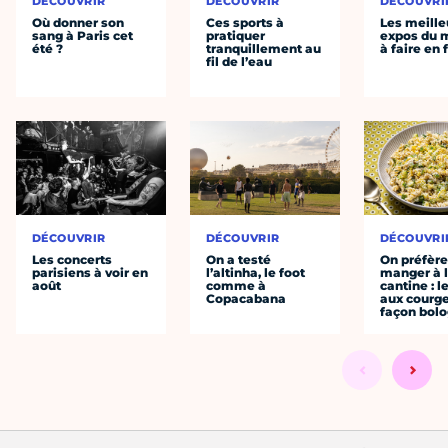
DÉCOUVRIR
DÉCOUVRIR
DÉCOUVRI
Où donner son
Ces sports à
Les meille
sang à Paris cet
pratiquer
expos du
été ?
tranquillement au
à faire en 
fil de l’eau
DÉCOUVRIR
DÉCOUVRIR
DÉCOUVRI
Les concerts
On a testé
On préfèr
parisiens à voir en
l’altinha, le foot
manger à 
août
comme à
cantine : l
Copacabana
aux courge
façon bol