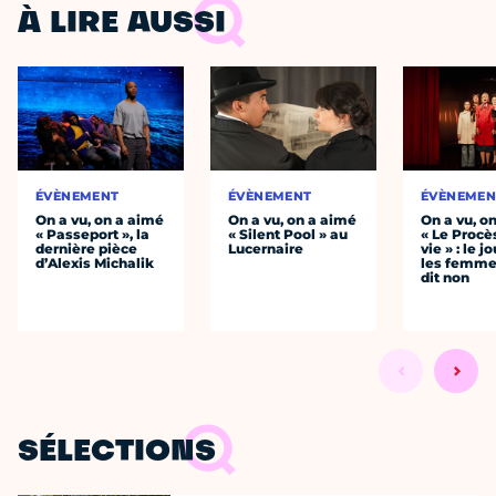
À LIRE AUSSI
ÉVÈNEMENT
ÉVÈNEMENT
ÉVÈNEMEN
On a vu, on a aimé
On a vu, on a aimé
On a vu, o
« Passeport », la
« Silent Pool » au
« Le Procè
dernière pièce
Lucernaire
vie » : le j
d’Alexis Michalik
les femme
dit non
SÉLECTIONS