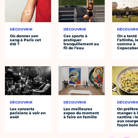
DÉCOUVRIR
DÉCOUVRIR
DÉCOUVRI
Où donner son
Ces sports à
On a testé
sang à Paris cet
pratiquer
l’altinha, l
été ?
tranquillement au
comme à
fil de l’eau
Copacaba
DÉCOUVRIR
DÉCOUVRIR
DÉCOUVRI
Les concerts
Les meilleures
On préfèr
parisiens à voir en
expos du moment
manger à 
août
à faire en famille
cantine : l
aux courge
façon bol