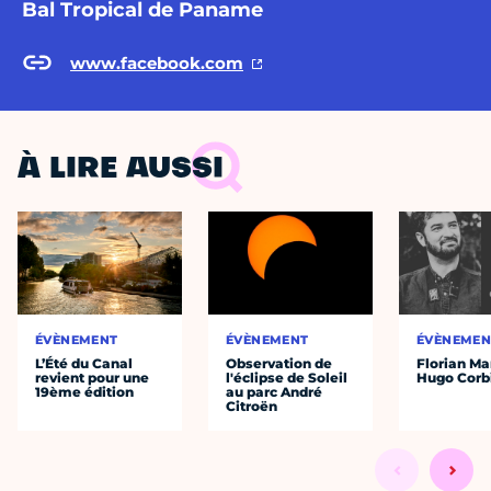
Bal Tropical de Paname
www.facebook.com
À LIRE AUSSI
ÉVÈNEMENT
ÉVÈNEMENT
ÉVÈNEMEN
L’Été du Canal
Observation de
Florian Ma
revient pour une
l'éclipse de Soleil
Hugo Corb
19ème édition
au parc André
Citroën