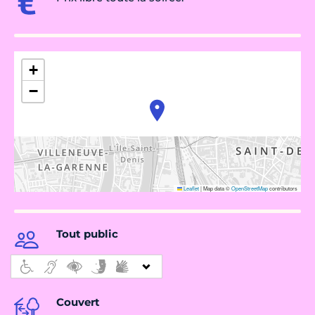
+
−
Leaflet
|
Map data ©
OpenStreetMap
contributors
Tout public
Couvert