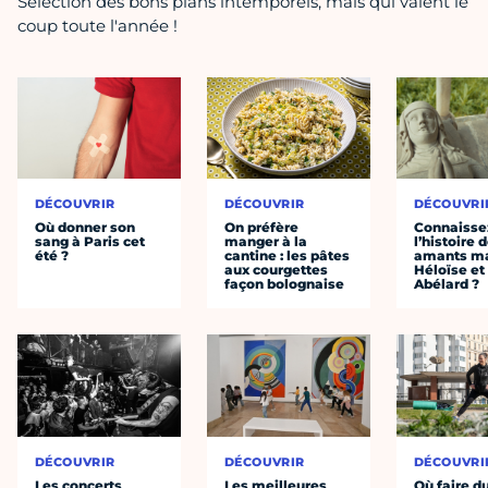
Sélection des bons plans intemporels, mais qui valent le
coup toute l'année !
DÉCOUVRIR
DÉCOUVRIR
DÉCOUVRI
Où donner son
On préfère
Connaisse
sang à Paris cet
manger à la
l’histoire 
été ?
cantine : les pâtes
amants ma
aux courgettes
Héloïse et
façon bolognaise
Abélard ?
DÉCOUVRIR
DÉCOUVRIR
DÉCOUVRI
Les concerts
Les meilleures
Où faire d