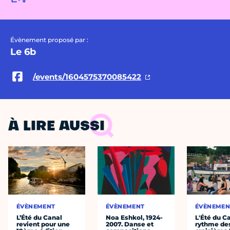
Évènement proposé par :
Le 6b
/events/1604575370085422
À LIRE AUSSI
ÉVÈNEMENT
ÉVÈNEMENT
ÉVÈNEMEN
L’Été du Canal
Noa Eshkol, 1924-
L'Été du C
revient pour une
2007. Danse et
rythme de