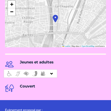
+
−
Leaflet
|
Map data ©
OpenStreetMap
contributors
Jeunes et adultes
Couvert
Évènement proposé par :