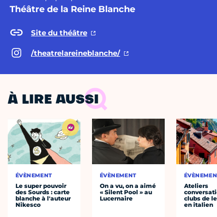
Théâtre de la Reine Blanche
Site du théâtre
/theatrelareineblanche/
À LIRE AUSSI
ÉVÈNEMENT
ÉVÈNEMENT
ÉVÈNEMEN
Le super pouvoir
On a vu, on a aimé
Ateliers
des Sourds : carte
« Silent Pool » au
conversati
blanche à l'auteur
Lucernaire
clubs de l
Nikesco
en italien