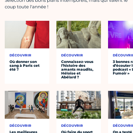
Sélection des bons plans intemporels, mais qui valent le
coup toute l'année !
DÉCOUVRIR
DÉCOUVRIR
DÉCOUVRI
Où donner son
Connaissez-vous
3 bonnes r
sang à Paris cet
l’histoire des
d’écouter 
été ?
amants maudits,
podcast « 
Héloïse et
Fumoir »
Abélard ?
DÉCOUVRIR
DÉCOUVRIR
DÉCOUVRI
Les meilleures
Où faire du sport
On a testé 