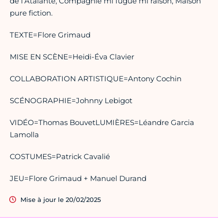
de l’Atalante, Compagnie mi fugue mi raison, Maison
pure fiction.
TEXTE=Flore Grimaud
MISE EN SCÈNE=Heidi-Éva Clavier
COLLABORATION ARTISTIQUE=Antony Cochin
SCÉNOGRAPHIE=Johnny Lebigot
VIDÉO=Thomas BouvetLUMIÈRES=Léandre Garcia
Lamolla
COSTUMES=Patrick Cavalié
JEU=Flore Grimaud + Manuel Durand
Mise à jour le 20/02/2025