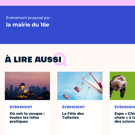
Évènement proposé par :
la mairie du 16e
À LIRE AUSSI
ÉVÈNEMENT
ÉVÈNEMENT
ÉVÈNEMEN
Où voir la vasque :
La Fête des
Expo « Chi
toutes les infos
Tuileries
chats » à l
pratiques
des scien