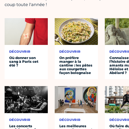
coup toute l'année !
DÉCOUVRIR
DÉCOUVRIR
DÉCOUVRI
Où donner son
On préfère
Connaisse
sang à Paris cet
manger à la
l’histoire 
été ?
cantine : les pâtes
amants ma
aux courgettes
Héloïse et
façon bolognaise
Abélard ?
DÉCOUVRIR
DÉCOUVRIR
DÉCOUVRI
Les concerts
Les meilleures
Où faire d