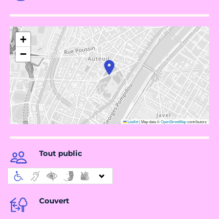
+
−
Leaflet
|
Map data ©
OpenStreetMap
contributors
Tout public
Couvert