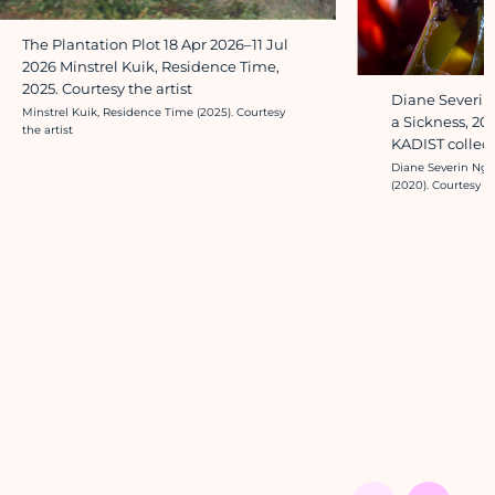
The Plantation Plot 18 Apr 2026–11 Jul
2026 Minstrel Kuik, Residence Time,
2025. Courtesy the artist
Diane Severin 
Crédit photo :
Minstrel Kuik, Residence Time (2025). Courtesy
a Sickness, 202
the artist
KADIST collec
Crédit photo :
Diane Severin Nguy
(2020). Courtesy th