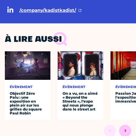
/company/kadistkadist/
À LIRE AUSSI
ÉVÈNEMENT
ÉVÈNEMENT
ÉVÈNEMEN
Objectif Zéro
On a vu, on a aimé
Passion J
Palu : une
« Beyond the
l'expositio
exposition en
Streets », l’expo
immersiv
plein air sur les
qui nous plonge
grilles du square
dans le street art
Paul Robin