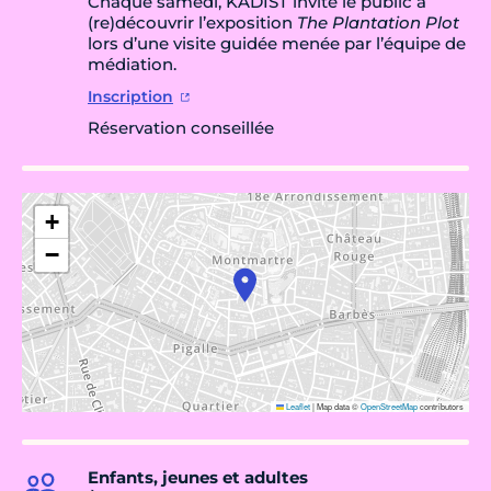
Chaque samedi, KADIST invite le public à
(re)découvrir l’exposition
The Plantation Plot
lors d’une visite guidée menée par l’équipe de
médiation.
Inscription
Réservation conseillée
+
−
Leaflet
|
Map data ©
OpenStreetMap
contributors
Enfants, jeunes et adultes