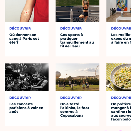
DÉCOUVRIR
DÉCOUVRIR
DÉCOUVRI
Où donner son
Ces sports à
Les meille
sang à Paris cet
pratiquer
expos du
été ?
tranquillement au
à faire en 
fil de l’eau
DÉCOUVRIR
DÉCOUVRIR
DÉCOUVRI
Les concerts
On a testé
On préfèr
parisiens à voir en
l’altinha, le foot
manger à 
août
comme à
cantine : l
Copacabana
aux courge
façon bol