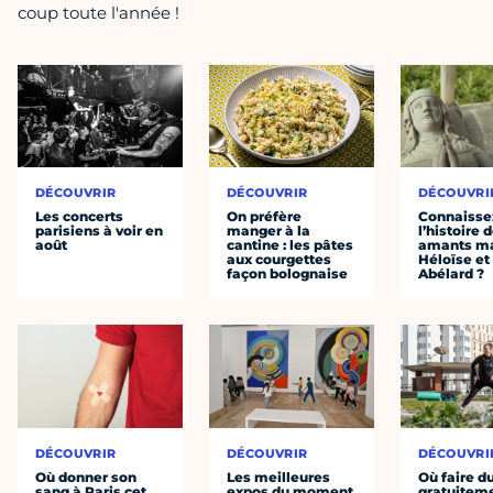
coup toute l'année !
DÉCOUVRIR
DÉCOUVRIR
DÉCOUVRI
Les concerts
On préfère
Connaisse
parisiens à voir en
manger à la
l’histoire 
août
cantine : les pâtes
amants ma
aux courgettes
Héloïse et
façon bolognaise
Abélard ?
DÉCOUVRIR
DÉCOUVRIR
DÉCOUVRI
Où donner son
Les meilleures
Où faire d
sang à Paris cet
expos du moment
gratuitem