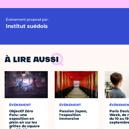
Évènement proposé par :
Institut suédois
À LIRE AUSSI
ÉVÈNEMENT
ÉVÈNEMENT
ÉVÈNEMEN
Objectif Zéro
Passion Japon,
Paris Desi
Palu : une
l'exposition
Week, de r
exposition en
immersive
du 10 au 19
plein air sur les
septembr
grilles du square