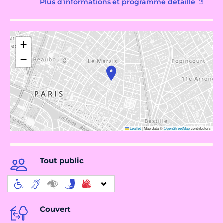
Plus d’informations et programme détaillé
+
−
Leaflet
|
Map data ©
OpenStreetMap
contributors
Tout public
Couvert