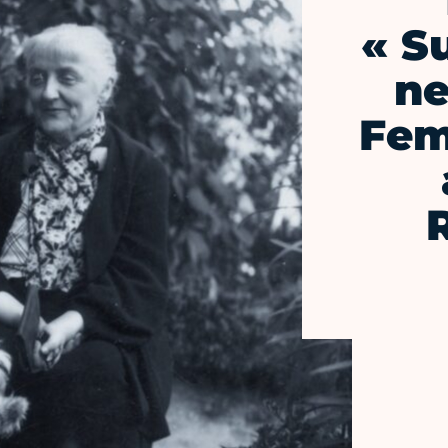
« S
ne
Fem