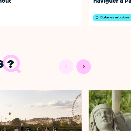
août
naviguer à Pa
Balades urbaines
 ?