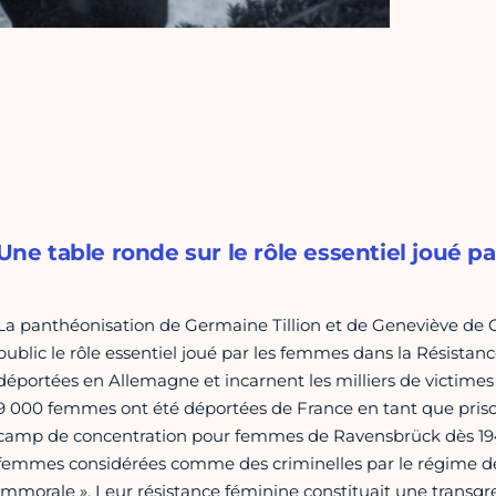
Une table ronde sur le rôle essentiel joué p
La panthéonisation de Germaine Tillion et de Geneviève de 
public le rôle essentiel joué par les femmes dans la Résistance
déportées en Allemagne et incarnent les milliers de victimes 
9 000 femmes ont été déportées de France en tant que prison
camp de concentration pour femmes de Ravensbrück dès 1943. 
femmes considérées comme des criminelles par le régime de V
immorale ». Leur résistance féminine constituait une transgre