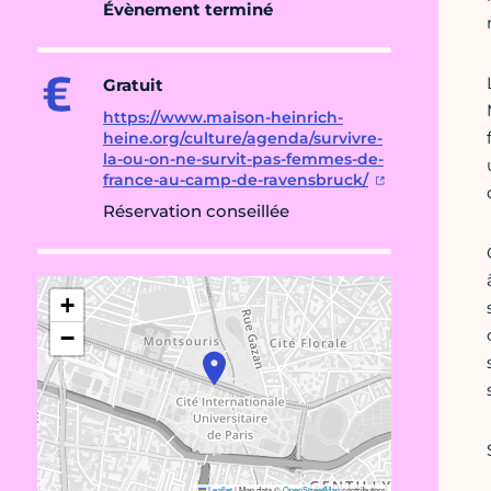
Évènement terminé
Gratuit
https://www.maison-heinrich-
heine.org/culture/agenda/survivre-
la-ou-on-ne-survit-pas-femmes-de-
france-au-camp-de-ravensbruck/
Réservation conseillée
+
−
Leaflet
|
Map data ©
OpenStreetMap
contributors