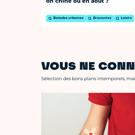
on chine où en août ?
Balades urbaines
Brocantes
Loisirs
VOUS NE CONN
Sélection des bons plans intemporels, mais