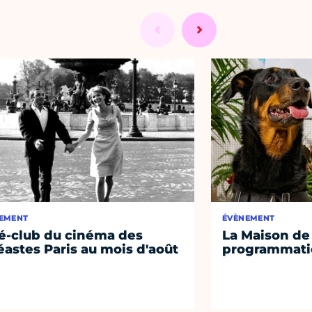
EMENT
ÉVÈNEMENT
é-club du cinéma des
La Maison de 
éastes Paris au mois d'août
programmati