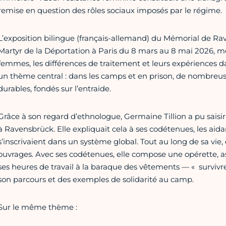
remise en question des rôles sociaux imposés par le régime.
L’exposition bilingue (français-allemand) du Mémorial de Ra
Martyr de la Déportation à Paris du 8 mars au 8 mai 2026, met
femmes, les différences de traitement et leurs expériences da
un thème central : dans les camps et en prison, de nombreuse
durables, fondés sur l’entraide.
Grâce à son regard d’ethnologue, Germaine Tillion a pu saisir 
à Ravensbrück. Elle expliquait cela à ses codétenues, les ai
s’inscrivaient dans un système global. Tout au long de sa vie
ouvrages. Avec ses codétenues, elle compose une opérette, a
ses heures de travail à la baraque des vêtements — « survivre
son parcours et des exemples de solidarité au camp.
Sur le même thème :