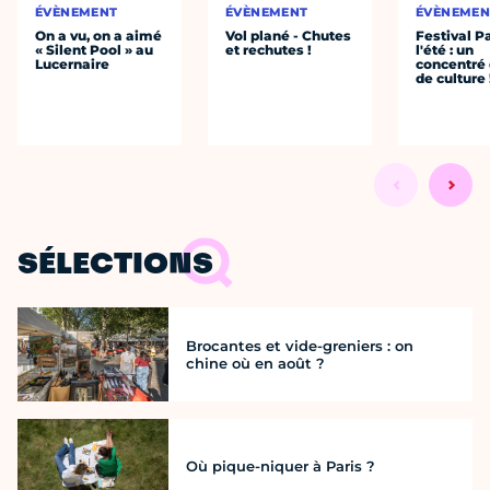
ÉVÈNEMENT
ÉVÈNEMENT
ÉVÈNEMEN
On a vu, on a aimé
Vol plané - Chutes
Festival P
« Silent Pool » au
et rechutes !
l'été : un
Lucernaire
concentré 
de culture 
SÉLECTIONS
Brocantes et vide-greniers : on
chine où en août ?
Où pique-niquer à Paris ?