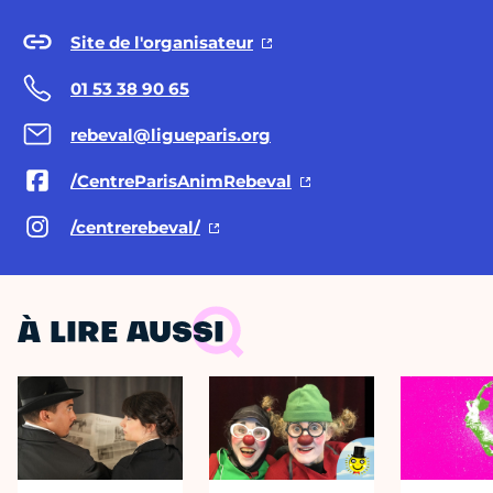
Site de l'organisateur
01 53 38 90 65
rebeval@ligueparis.org
/CentreParisAnimRebeval
/centrerebeval/
À LIRE AUSSI