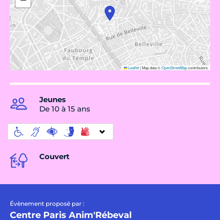
Leaflet
|
Map data ©
OpenStreetMap
contributors
Jeunes
De 10 à 15 ans
Couvert
Évènement proposé par :
Centre Paris Anim'Rébeval