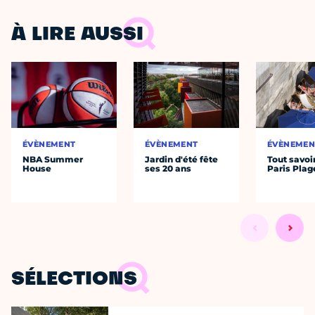
À LIRE AUSSI
ÉVÈNEMENT
ÉVÈNEMENT
ÉVÈNEMEN
NBA Summer
Jardin d'été fête
Tout savoi
House
ses 20 ans
Paris Plag
SÉLECTIONS