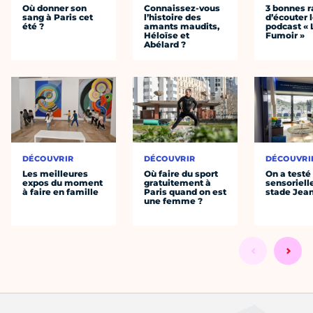
Où donner son
Connaissez-vous
3 bonnes r
sang à Paris cet
l’histoire des
d’écouter 
été ?
amants maudits,
podcast « 
Héloïse et
Fumoir »
Abélard ?
DÉCOUVRIR
DÉCOUVRIR
DÉCOUVRI
Les meilleures
Où faire du sport
On a testé 
expos du moment
gratuitement à
sensoriell
à faire en famille
Paris quand on est
stade Jea
une femme ?