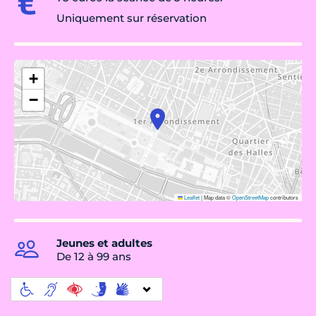
Uniquement sur réservation
+
−
Leaflet
|
Map data ©
OpenStreetMap
contributors
Jeunes et adultes
De 12 à 99 ans