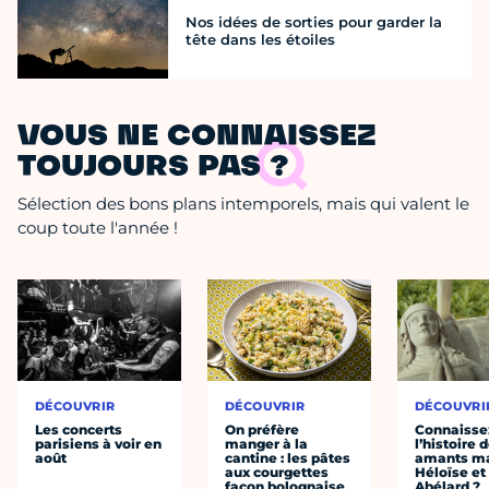
Nos idées de sorties pour garder la
tête dans les étoiles
VOUS NE CONNAISSEZ
TOUJOURS PAS ?
Sélection des bons plans intemporels, mais qui valent le
coup toute l'année !
DÉCOUVRIR
DÉCOUVRIR
DÉCOUVRI
Les concerts
On préfère
Connaisse
parisiens à voir en
manger à la
l’histoire 
août
cantine : les pâtes
amants ma
aux courgettes
Héloïse et
façon bolognaise
Abélard ?