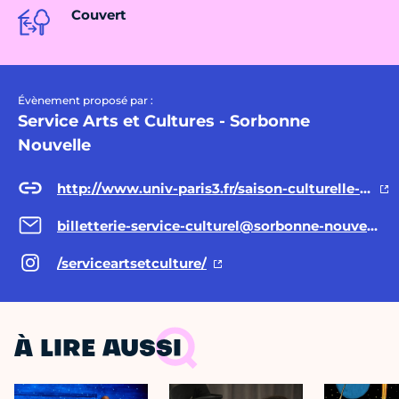
Couvert
Évènement proposé par :
Service Arts et Cultures - Sorbonne
Nouvelle
http://www.univ-paris3.fr/saison-culturelle-2023-2024-703804.kjsp?RH=1179926172259
billetterie-service-culturel@sorbonne-nouvelle.fr
/serviceartsetculture/
À LIRE AUSSI