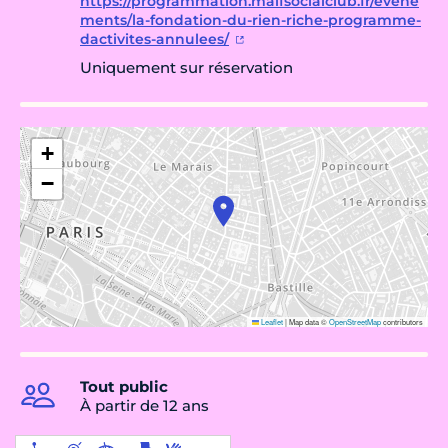
https://programmation.maifsocialclub.fr/evene
ments/la-fondation-du-rien-riche-programme-
dactivites-annulees/
Uniquement sur réservation
+
−
Leaflet
|
Map data ©
OpenStreetMap
contributors
Tout public
À partir de 12 ans