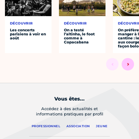
DÉCOUVRIR
DÉCOUVRIR
DÉCOUVRI
Les concerts
On a testé
On préfèr
parisiens à voir en
l’altinha, le foot
manger à 
août
comme à
cantine : l
Copacabana
aux courge
façon bol
Vous êtes...
Accédez à des actualités et
informations pratiques par profil
PROFESSIONNEL
ASSOCIATION
JEUNE