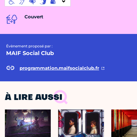
Couvert
Évènement proposé par :
MAIF Social Club
programmation.maifsocialclub.fr
À LIRE AUSSI