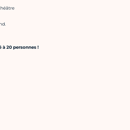
théâtre
nd.
 à 20 personnes !