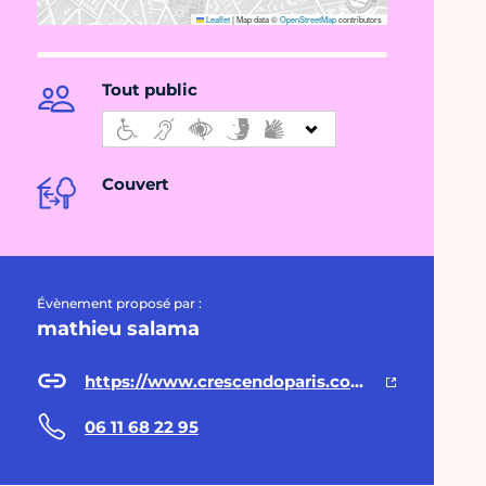
Leaflet
|
Map data ©
OpenStreetMap
contributors
Tout public
Couvert
Évènement proposé par :
mathieu salama
https://www.crescendoparis.com/events/soiree-karaoke-crescendo-2025-11-21-20-00
06 11 68 22 95