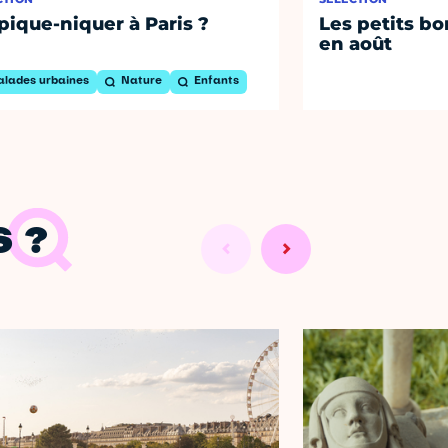
pique-niquer à Paris ?
Les petits bo
en août
alades urbaines
Nature
Enfants
 ?