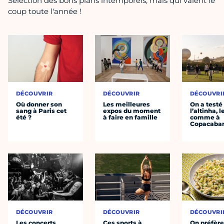
Sélection des bons plans intemporels, mais qui valent le
coup toute l'année !
DÉCOUVRIR
DÉCOUVRIR
DÉCOUVRI
Où donner son
Les meilleures
On a testé
sang à Paris cet
expos du moment
l’altinha, l
été ?
à faire en famille
comme à
Copacaba
DÉCOUVRIR
DÉCOUVRIR
DÉCOUVRI
Les concerts
Ces sports à
On préfèr