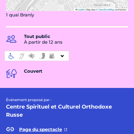
Leaflet
|
Map data ©
OpenStreetMap
contributors
1 quai Branly
Tout public
À partir de 12 ans
Couvert
Évènement proposé par :
Centre Spirituel et Culturel Orthodoxe
Russe
Page du spectacle