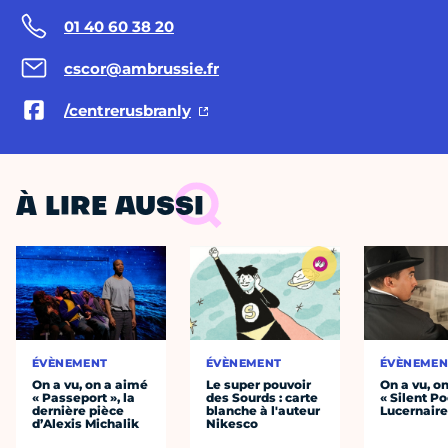
01 40 60 38 20
cscor@ambrussie.fr
/centrerusbranly
À LIRE AUSSI
ÉVÈNEMENT
ÉVÈNEMENT
ÉVÈNEMEN
On a vu, on a aimé
Le super pouvoir
On a vu, o
« Passeport », la
des Sourds : carte
« Silent Po
dernière pièce
blanche à l'auteur
Lucernair
d’Alexis Michalik
Nikesco