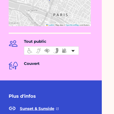
Leaflet
|
Map data ©
OpenStreetMap
contributors
Tout public
Couvert
Plus d'infos
Sunset & Sunside