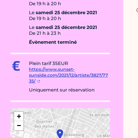
De 19 h à 20 h
Le
samedi 25 décembre 2021
De 19 h à 20 h
Le
samedi 25 décembre 2021
De 21 h à 23 h
Évènement terminé
Plein tarif 35EUR
https://www.sunset-
sunside.com/2021/12/artiste/3827/77
35/
Uniquement sur réservation
+
−