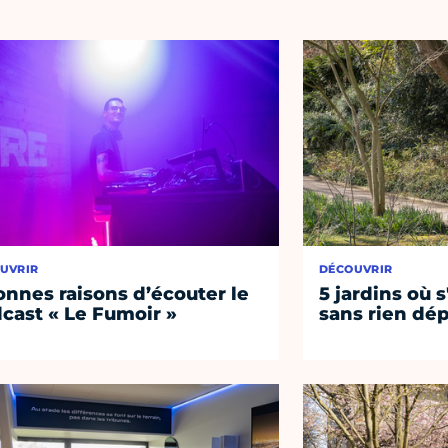
UVRIR
DÉCOUVRIR
onnes raisons d’écouter le
5 jardins où s
cast « Le Fumoir »
sans rien dép