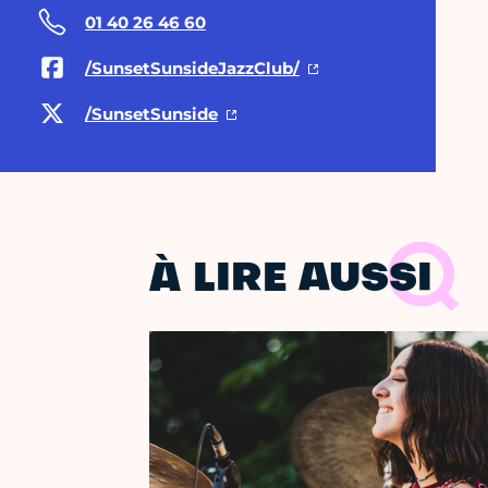
01 40 26 46 60
/SunsetSunsideJazzClub/
/SunsetSunside
À LIRE AUSSI