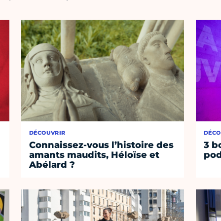
DÉCOUVRIR
DÉCO
Connaissez-vous l’histoire des
3 b
amants maudits, Héloïse et
pod
Abélard ?