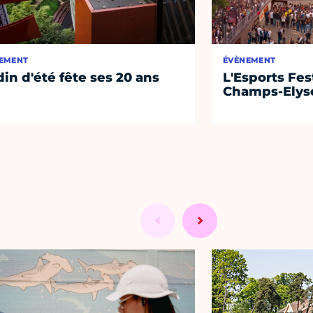
EMENT
ÉVÈNEMENT
din d'été fête ses 20 ans
L'Esports Fest
Champs-Elys