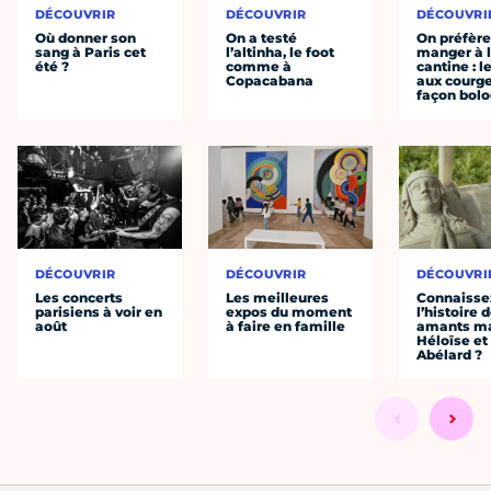
DÉCOUVRIR
DÉCOUVRIR
DÉCOUVRI
Où donner son
On a testé
On préfèr
sang à Paris cet
l’altinha, le foot
manger à 
été ?
comme à
cantine : l
Copacabana
aux courge
façon bol
DÉCOUVRIR
DÉCOUVRIR
DÉCOUVRI
Les concerts
Les meilleures
Connaisse
parisiens à voir en
expos du moment
l’histoire 
août
à faire en famille
amants ma
Héloïse et
Abélard ?