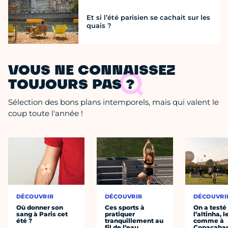
Et si l’été parisien se cachait sur les
quais ?
VOUS NE CONNAISSEZ
TOUJOURS PAS ?
Sélection des bons plans intemporels, mais qui valent le
coup toute l'année !
DÉCOUVRIR
DÉCOUVRIR
DÉCOUVRI
Où donner son
Ces sports à
On a testé
sang à Paris cet
pratiquer
l’altinha, l
été ?
tranquillement au
comme à
fil de l’eau
Copacaba