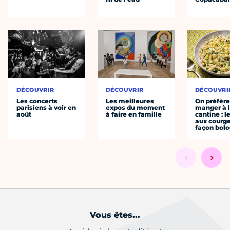
DÉCOUVRIR
DÉCOUVRIR
DÉCOUVRI
Les concerts
Les meilleures
On préfèr
parisiens à voir en
expos du moment
manger à 
août
à faire en famille
cantine : l
aux courge
façon bol
Vous êtes...