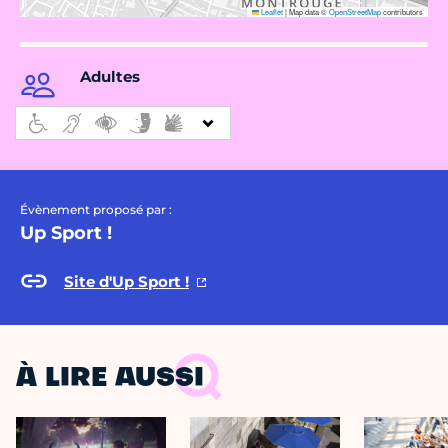
Leaflet
|
Map data ©
OpenStreetMap
contributors
Adultes
Évènement proposé par :
Up Sport !
Site d'Up Sport !
À LIRE AUSSI