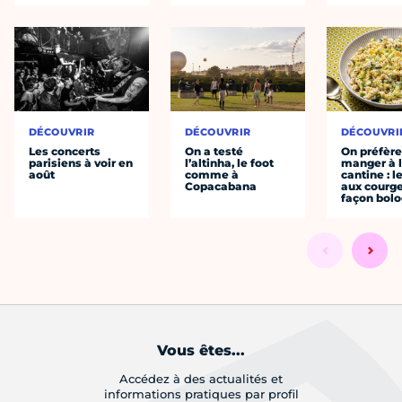
DÉCOUVRIR
DÉCOUVRIR
DÉCOUVRI
Les concerts
On a testé
On préfèr
parisiens à voir en
l’altinha, le foot
manger à 
août
comme à
cantine : l
Copacabana
aux courge
façon bol
Vous êtes...
Accédez à des actualités et
informations pratiques par profil