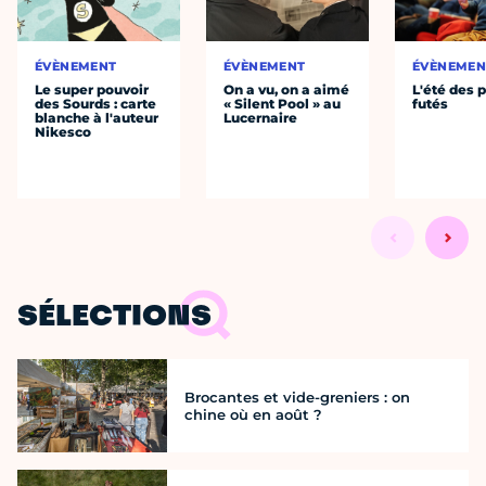
ÉVÈNEMENT
ÉVÈNEMENT
ÉVÈNEMEN
Le super pouvoir
On a vu, on a aimé
L'été des p
des Sourds : carte
« Silent Pool » au
futés
blanche à l'auteur
Lucernaire
Nikesco
SÉLECTIONS
Brocantes et vide-greniers : on
chine où en août ?