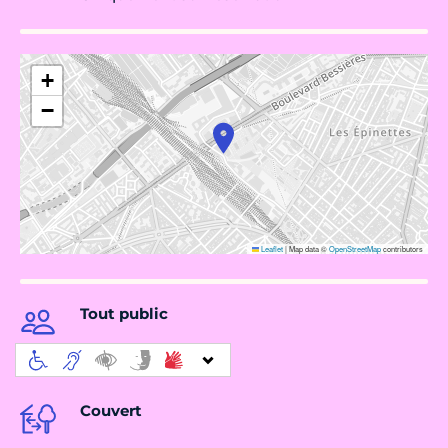
+
−
Leaflet
|
Map data ©
OpenStreetMap
contributors
Tout public
Couvert