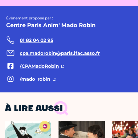
Évènement proposé par :
Centre Paris Anim' Mado Robin
01 82 04 02 95
cpa.madorobin@paris.ifac.asso.fr
/CPAMadoRobin
/mado_robin
À LIRE AUSSI