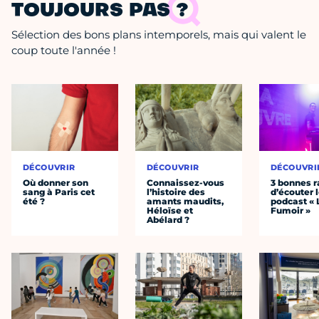
TOUJOURS PAS ?
Sélection des bons plans intemporels, mais qui valent le
coup toute l'année !
DÉCOUVRIR
DÉCOUVRIR
DÉCOUVRI
Où donner son
Connaissez-vous
3 bonnes r
sang à Paris cet
l’histoire des
d’écouter 
été ?
amants maudits,
podcast « 
Héloïse et
Fumoir »
Abélard ?