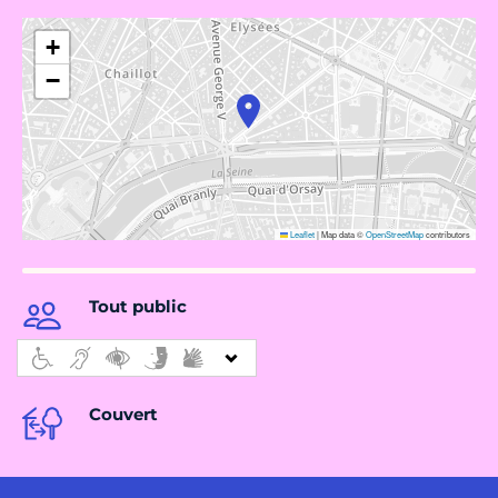
+
−
Leaflet
|
Map data ©
OpenStreetMap
contributors
Tout public
Couvert