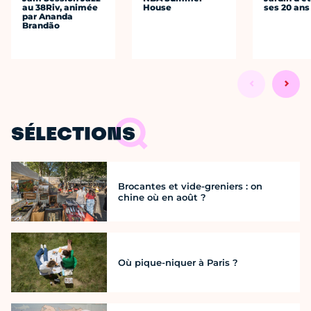
au 38Riv, animée
House
ses 20 ans
par Ananda
Brandão
SÉLECTIONS
Brocantes et vide-greniers : on
chine où en août ?
Où pique-niquer à Paris ?