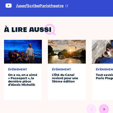
/user/ScribeParistheatre
À LIRE AUSSI
ÉVÈNEMENT
ÉVÈNEMENT
ÉVÈNEMEN
On a vu, on a aimé
L’Été du Canal
Tout savoi
« Passeport », la
revient pour une
Paris Plag
dernière pièce
19ème édition
d’Alexis Michalik