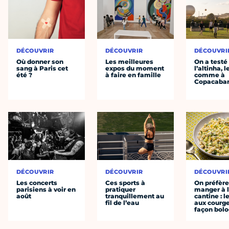
DÉCOUVRIR
DÉCOUVRIR
DÉCOUVRI
Où donner son
Les meilleures
On a testé
sang à Paris cet
expos du moment
l’altinha, l
été ?
à faire en famille
comme à
Copacaba
DÉCOUVRIR
DÉCOUVRIR
DÉCOUVRI
Les concerts
Ces sports à
On préfèr
parisiens à voir en
pratiquer
manger à 
août
tranquillement au
cantine : l
fil de l’eau
aux courge
façon bol