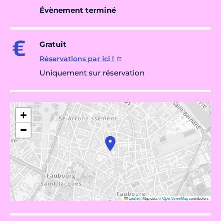
Évènement terminé
Gratuit
Réservations par ici !
Uniquement sur réservation
+
−
Leaflet
|
Map data ©
OpenStreetMap
contributors