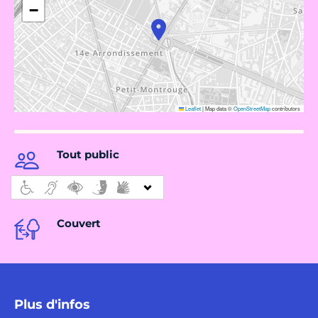
−
Leaflet
|
Map data ©
OpenStreetMap
contributors
Tout public
Couvert
Plus d'infos