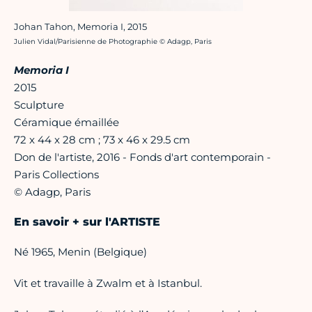
Johan Tahon, Memoria I, 2015
Crédit photo :
Julien Vidal/Parisienne de Photographie © Adagp, Paris
Memoria I
2015
Sculpture
Céramique émaillée
72 x 44 x 28 cm ; 73 x 46 x 29.5 cm
Don de l'artiste, 2016 - Fonds d'art contemporain -
Paris Collections
© Adagp, Paris
En savoir + sur l'ARTISTE
Né 1965, Menin (Belgique)
Vit et travaille à Zwalm et à Istanbul.