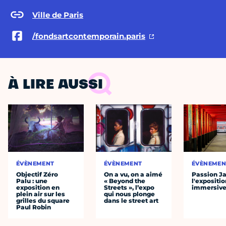
Ville de Paris
/fondsartcontemporain.paris
À LIRE AUSSI
ÉVÈNEMENT
ÉVÈNEMENT
ÉVÈNEMEN
Objectif Zéro
On a vu, on a aimé
Passion J
Palu : une
« Beyond the
l'expositio
exposition en
Streets », l’expo
immersiv
plein air sur les
qui nous plonge
grilles du square
dans le street art
Paul Robin