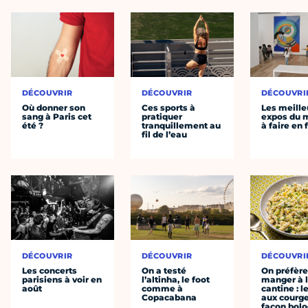
DÉCOUVRIR
DÉCOUVRIR
DÉCOUVRI
Où donner son
Ces sports à
Les meille
sang à Paris cet
pratiquer
expos du
été ?
tranquillement au
à faire en 
fil de l’eau
DÉCOUVRIR
DÉCOUVRIR
DÉCOUVRI
Les concerts
On a testé
On préfèr
parisiens à voir en
l’altinha, le foot
manger à 
août
comme à
cantine : l
Copacabana
aux courge
façon bol