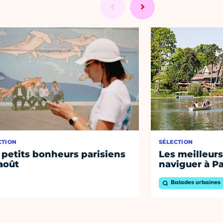
CTION
SÉLECTION
 petits bonheurs parisiens
Les meilleurs
août
naviguer à Pa
Balades urbaines