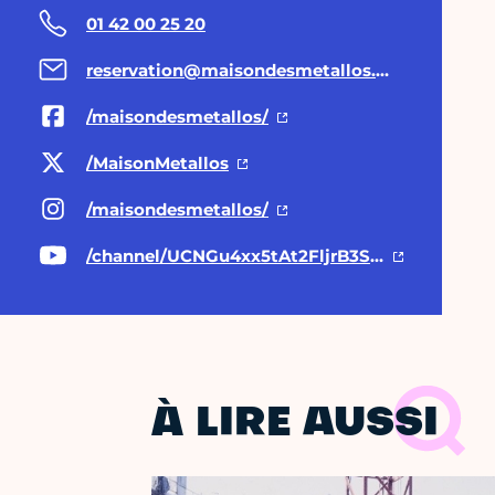
01 42 00 25 20
reservation@maisondesmetallos.paris
/maisondesmetallos/
/MaisonMetallos
/maisondesmetallos/
/channel/UCNGu4xx5tAt2FljrB3SWWBA
À LIRE AUSSI