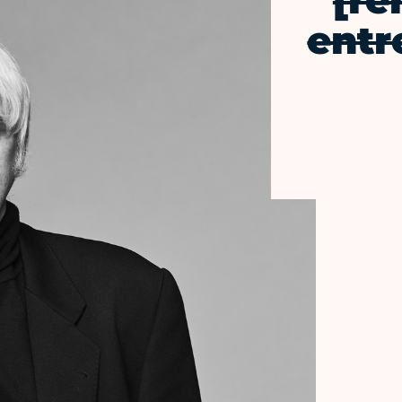
[re
entr