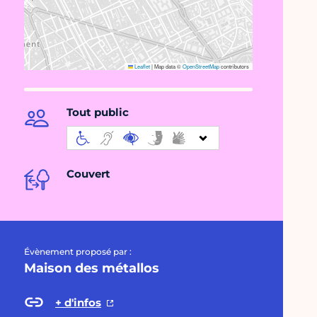
Leaflet
|
Map data ©
OpenStreetMap
contributors
Tout public
Couvert
Évènement proposé par :
Maison des métallos
+ d'infos