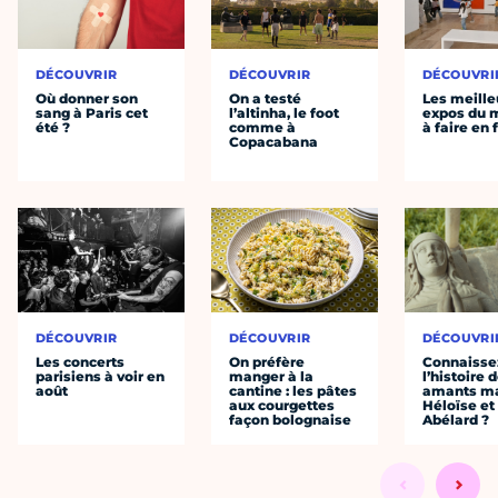
DÉCOUVRIR
DÉCOUVRIR
DÉCOUVRI
Où donner son
On a testé
Les meille
sang à Paris cet
l’altinha, le foot
expos du
été ?
comme à
à faire en 
Copacabana
DÉCOUVRIR
DÉCOUVRIR
DÉCOUVRI
Les concerts
On préfère
Connaisse
parisiens à voir en
manger à la
l’histoire 
août
cantine : les pâtes
amants ma
aux courgettes
Héloïse et
façon bolognaise
Abélard ?