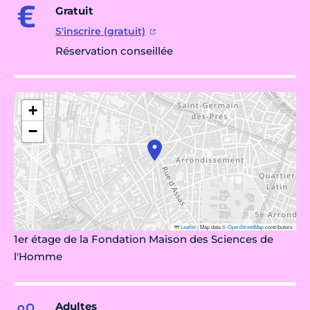
Gratuit
S'inscrire (gratuit)
Réservation conseillée
+
−
Leaflet
|
Map data ©
OpenStreetMap
contributors
1er étage de la Fondation Maison des Sciences de
l'Homme
Adultes