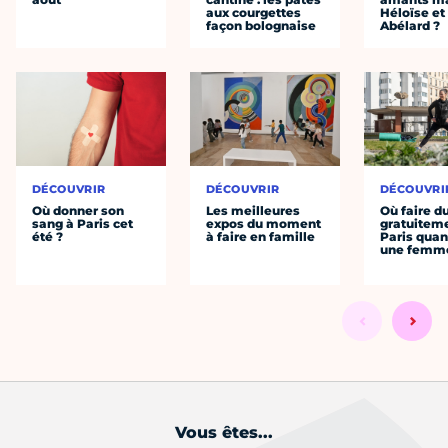
aux courgettes
Héloïse et
façon bolognaise
Abélard ?
DÉCOUVRIR
DÉCOUVRIR
DÉCOUVRI
Où donner son
Les meilleures
Où faire d
sang à Paris cet
expos du moment
gratuitem
été ?
à faire en famille
Paris quan
une femm
Vous êtes...