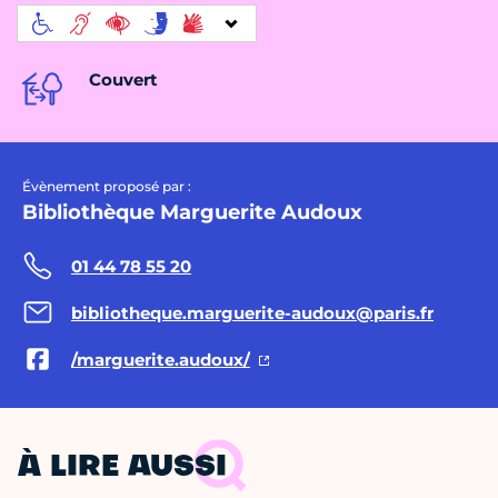
Couvert
Évènement proposé par :
Bibliothèque Marguerite Audoux
01 44 78 55 20
bibliotheque.marguerite-audoux@paris.fr
/marguerite.audoux/
À LIRE AUSSI