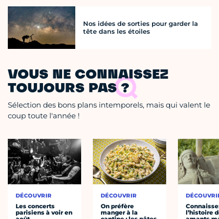
Nos idées de sorties pour garder la
tête dans les étoiles
VOUS NE CONNAISSEZ
TOUJOURS PAS ?
Sélection des bons plans intemporels, mais qui valent le
coup toute l'année !
DÉCOUVRIR
DÉCOUVRIR
DÉCOUVRI
Les concerts
On préfère
Connaisse
parisiens à voir en
manger à la
l’histoire 
août
cantine : les pâtes
amants ma