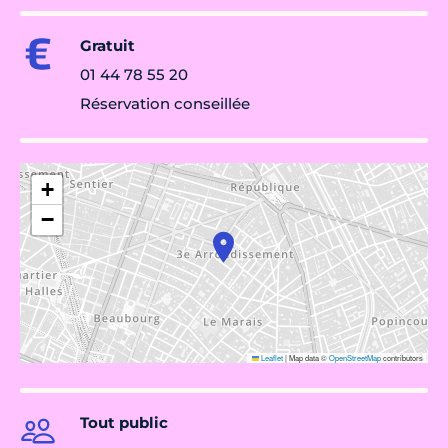
Gratuit
01 44 78 55 20
Réservation conseillée
+
−
Leaflet
|
Map data ©
OpenStreetMap
contributors
Tout public