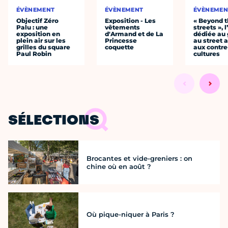
ÉVÈNEMENT
ÉVÈNEMENT
ÉVÈNEMEN
Objectif Zéro
Exposition - Les
« Beyond 
Palu : une
vêtements
streets », 
exposition en
d'Armand et de La
dédiée au g
plein air sur les
Princesse
au street a
grilles du square
coquette
aux contre
Paul Robin
cultures
SÉLECTIONS
Brocantes et vide-greniers : on
chine où en août ?
Où pique-niquer à Paris ?