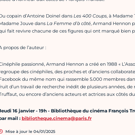
Du copain d’Antoine Doinel dans
Les 400 Coups
, à Madame 
Madame Jouve dans
La Femme d’à côté
, Armand Hennon pr
qui fait revivre chacune de ces figures qui ont marqué bien p
A propos de l’auteur :
Cinéphile passionné, Armand Hennon a créé en 1988 « L’Associ
regroupe des cinéphiles, des proches et d’anciens collaborate
Facebook du même nom qui rassemble 5.000 membres dans l
fruit d’un travail de recherche inédit de plusieurs années, d
Truffaut, ou encore d’anciens acteurs et actrices aux côtés du 
Jeudi 16 janvier - 19h - Bibliothèque du cinéma François Tr
par mail :
bibliotheque.cinema@paris.fr
Mise à jour le 04/01/2025