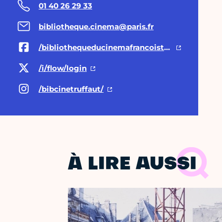
01 40 26 29 33
bibliotheque.cinema@paris.fr
/bibliothequeducinemafrancoistruffaut
/i/flow/login
/bibcinetruffaut/
À LIRE AUSSI