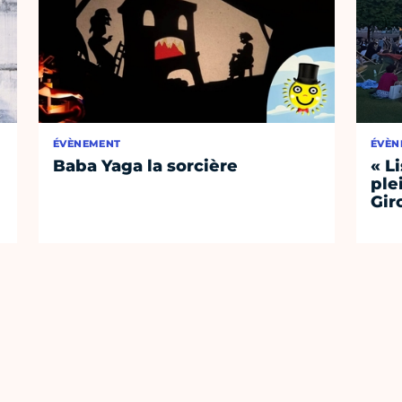
ÉVÈNEMENT
ÉVÈN
Baba Yaga la sorcière
« L
ple
Gir