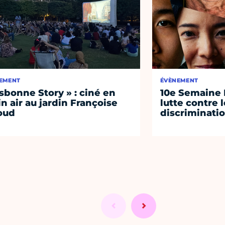
EMENT
ÉVÈNEMENT
isbonne Story » : ciné en
10e Semaine 
in air au jardin Françoise
lutte contre 
oud
discriminati