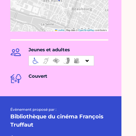
Leaflet
|
Map data ©
OpenStreetMap
contributors
Jeunes et adultes
Couvert
Évènement proposé par :
Bibliothèque du cinéma François
Truffaut