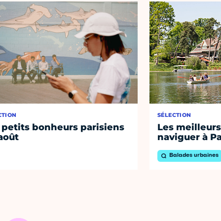
CTION
SÉLECTION
 petits bonheurs parisiens
Les meilleurs
août
naviguer à Pa
Balades urbaines