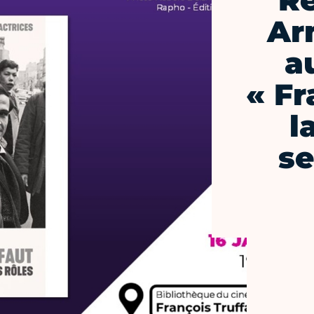
Re
Ar
a
« Fr
l
se