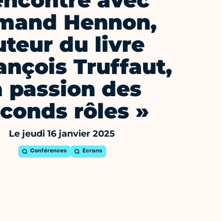
ncontre avec
mand Hennon,
uteur du livre
ançois Truffaut,
a passion des
conds rôles »
Le jeudi 16 janvier 2025
Conférences
Ecrans