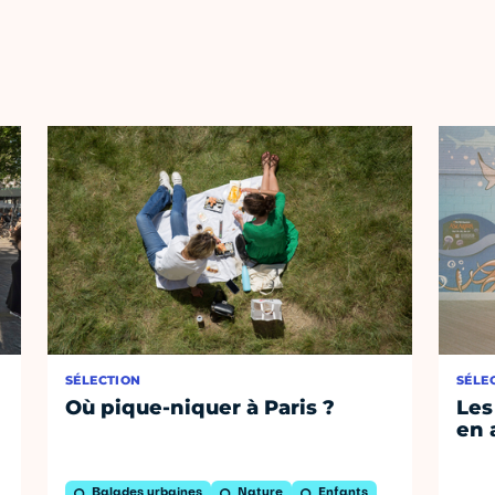
SÉLECTION
SÉLE
Où pique-niquer à Paris ?
Les
en 
Balades urbaines
Nature
Enfants