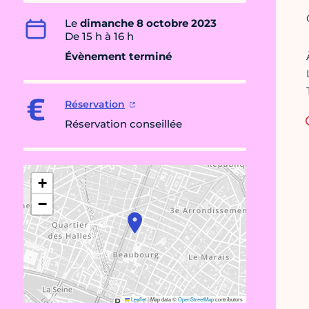
Le
dimanche 8 octobre 2023
De 15 h à 16 h
Évènement terminé
Réservation
Réservation conseillée
+
−
Leaflet
|
Map data ©
OpenStreetMap
contributors