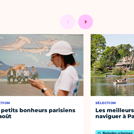
CTION
SÉLECTION
 petits bonheurs parisiens
Les meilleurs
août
naviguer à Pa
Balades urbaines