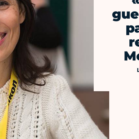
«
gue
p
r
M