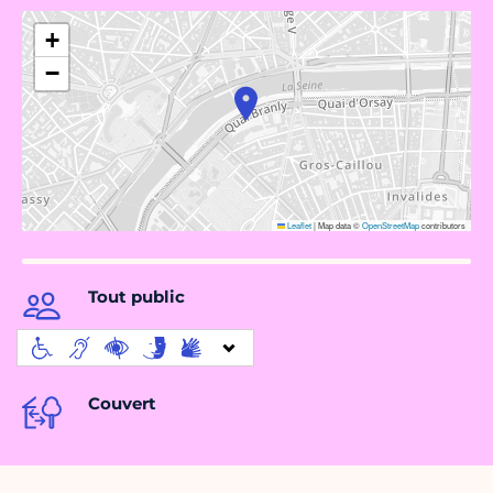
+
−
Leaflet
|
Map data ©
OpenStreetMap
contributors
Tout public
Couvert