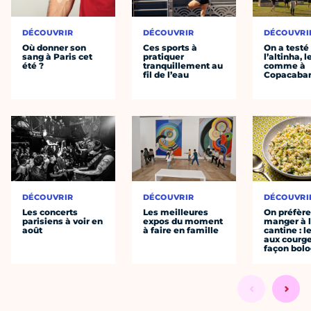
DÉCOUVRIR
DÉCOUVRIR
DÉCOUVRI
Où donner son
Ces sports à
On a testé
sang à Paris cet
pratiquer
l’altinha, l
été ?
tranquillement au
comme à
fil de l’eau
Copacaba
DÉCOUVRIR
DÉCOUVRIR
DÉCOUVRI
Les concerts
Les meilleures
On préfèr
parisiens à voir en
expos du moment
manger à 
août
à faire en famille
cantine : l
aux courge
façon bol