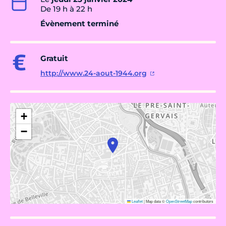
De 19 h à 22 h
Évènement terminé
Gratuit
http://www.24-aout-1944.org
+
−
Leaflet
|
Map data ©
OpenStreetMap
contributors