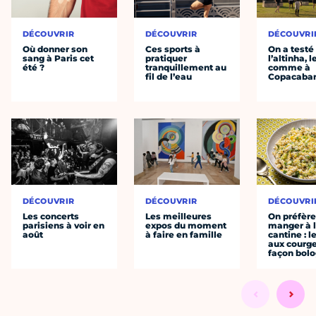
DÉCOUVRIR
DÉCOUVRIR
DÉCOUVRI
Où donner son
Ces sports à
On a testé
sang à Paris cet
pratiquer
l’altinha, l
été ?
tranquillement au
comme à
fil de l’eau
Copacaba
DÉCOUVRIR
DÉCOUVRIR
DÉCOUVRI
Les concerts
Les meilleures
On préfèr
parisiens à voir en
expos du moment
manger à 
août
à faire en famille
cantine : l
aux courge
façon bol