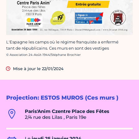
L'Espagne les camps où le régime franquiste a enfermé
tant de républicains. Ces murs en sont des vestiges
Crédit photo :
© Association 24-Août-1944/Stéphane Brochier
Mise à jour le 22/01/2024
Projection: ESTOS MUROS (Ces murs )
Paris'Anim Czentre Place des Fêtes
2/4 rue des Lilas , Paris 19e
Le
jeudi 25 janvier 2024