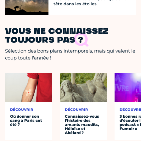
tête dans les étoiles
VOUS NE CONNAISSEZ
TOUJOURS PAS ?
Sélection des bons plans intemporels, mais qui valent le
coup toute l'année !
DÉCOUVRIR
DÉCOUVRIR
DÉCOUVRI
Où donner son
Connaissez-vous
3 bonnes r
sang à Paris cet
l’histoire des
d’écouter 
été ?
amants maudits,
podcast « 
Héloïse et
Fumoir »
Abélard ?