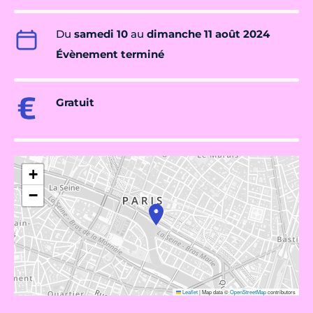
Du
samedi 10
au
dimanche 11 août 2024
Évènement terminé
Gratuit
+
−
Leaflet
|
Map data ©
OpenStreetMap
contributors