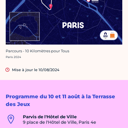
Parcours - 10 Kilomètres pour Tous
Crédit photo :
Paris 2024
Mise à jour le 10/08/2024
Programme du 10 et 11 août à la Terrasse
des Jeux
Parvis de l'Hôtel de Ville
9 place de l'Hôtel de Ville, Paris 4e