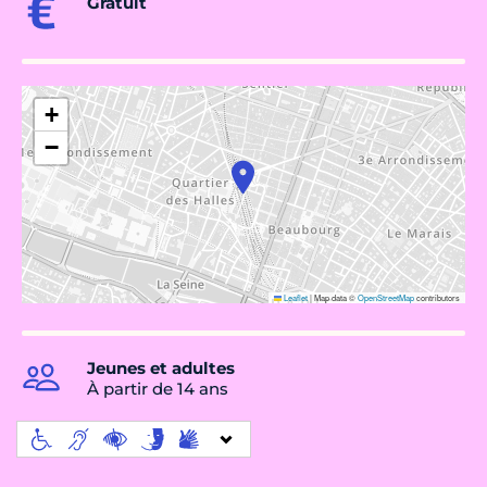
Gratuit
+
−
Leaflet
|
Map data ©
OpenStreetMap
contributors
Jeunes et adultes
À partir de 14 ans