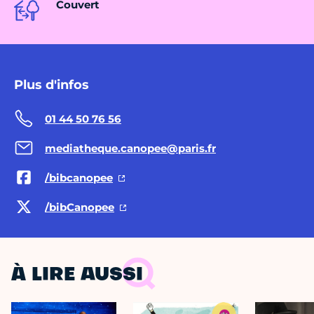
Couvert
Plus d'infos
01 44 50 76 56
mediatheque.canopee@paris.fr
/bibcanopee
/bibCanopee
À LIRE AUSSI