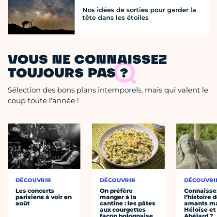
Nos idées de sorties pour garder la
tête dans les étoiles
VOUS NE CONNAISSEZ
TOUJOURS PAS ?
Sélection des bons plans intemporels, mais qui valent le
coup toute l'année !
DÉCOUVRIR
DÉCOUVRIR
DÉCOUVRI
Les concerts
On préfère
Connaisse
parisiens à voir en
manger à la
l’histoire 
août
cantine : les pâtes
amants ma
aux courgettes
Héloïse et
façon bolognaise
Abélard ?