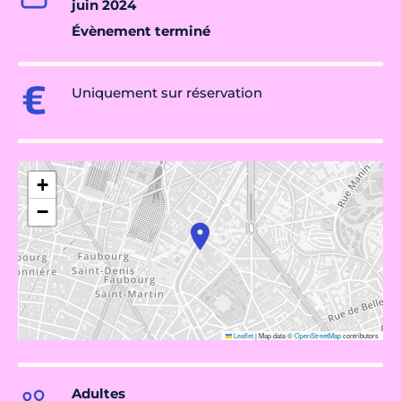
juin 2024
Évènement terminé
Uniquement sur réservation
+
−
Leaflet
|
Map data ©
OpenStreetMap
contributors
Adultes