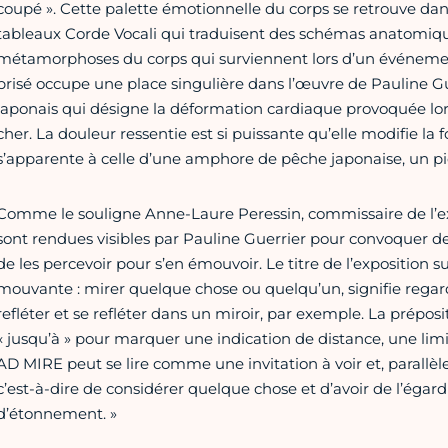
coupé ». Cette palette émotionnelle du corps se retrouve dan
tableaux Corde Vocali qui traduisent des schémas anatomique
métamorphoses du corps qui surviennent lors d’un événeme
brisé occupe une place singulière dans l’œuvre de Pauline Gu
japonais qui désigne la déformation cardiaque provoquée lors
cher. La douleur ressentie est si puissante qu’elle modifie l
s’apparente à celle d’une amphore de pêche japonaise, un 
Comme le souligne Anne-Laure Peressin, commissaire de l’ex
sont rendues visibles par Pauline Guerrier pour convoquer de n
de les percevoir pour s’en émouvoir. Le titre de l’exposition 
mouvante : mirer quelque chose ou quelqu’un, signifie regar
refléter et se refléter dans un miroir, par exemple. La prépos
« jusqu’à » pour marquer une indication de distance, une lim
AD MIRE peut se lire comme une invitation à voir et, parallè
c’est-à-dire de considérer quelque chose et d’avoir de l’éga
d’étonnement. »