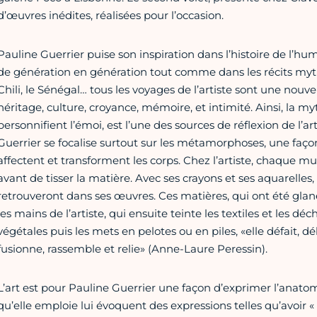
d’œuvres inédites, réalisées pour l’occasion.
Pauline Guerrier puise son inspiration dans l’histoire de l’hu
de génération en génération tout comme dans les récits mythol
Chili, le Sénégal… tous les voyages de l’artiste sont une nouve
héritage, culture, croyance, mémoire, et intimité. Ainsi, la 
personnifient l’émoi, est l’une des sources de réflexion de l’ar
Guerrier se focalise surtout sur les métamorphoses, une faço
affectent et transforment les corps. Chez l’artiste, chaque mut
avant de tisser la matière. Avec ses crayons et ses aquarelles, e
retrouveront dans ses œuvres. Ces matières, qui ont été glané
les mains de l’artiste, qui ensuite teinte les textiles et les déch
végétales puis les mets en pelotes ou en piles, «elle défait, déb
fusionne, rassemble et relie» (Anne-Laure Peressin).
L’art est pour Pauline Guerrier une façon d’exprimer l’anato
qu’elle emploie lui évoquent des expressions telles qu’avoir «