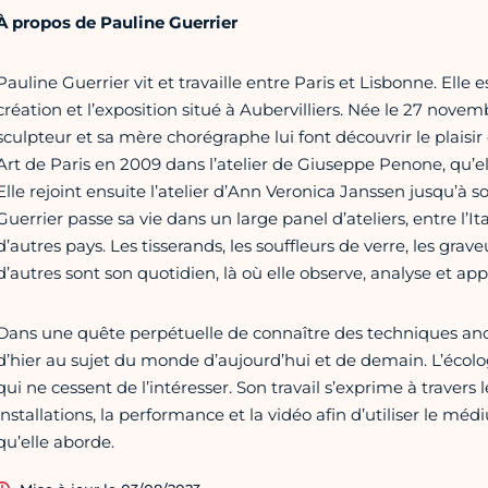
À propos de Pauline Guerrier
Pauline Guerrier vit et travaille entre Paris et Lisbonne. Elle 
création et l’exposition situé à Aubervilliers. Née le 27 nove
sculpteur et sa mère chorégraphe lui font découvrir le plaisir
Art de Paris en 2009 dans l’atelier de Giuseppe Penone, qu’e
Elle rejoint ensuite l’atelier d’Ann Veronica Janssen jusqu’à 
Guerrier passe sa vie dans un large panel d’ateliers, entre l’Ita
d’autres pays. Les tisserands, les souffleurs de verre, les graveu
d’autres sont son quotidien, là où elle observe, analyse et ap
Dans une quête perpétuelle de connaître des techniques ances
d’hier au sujet du monde d’aujourd’hui et de demain. L’écologie
qui ne cessent de l’intéresser. Son travail s’exprime à travers 
installations, la performance et la vidéo afin d’utiliser le mé
qu’elle aborde.