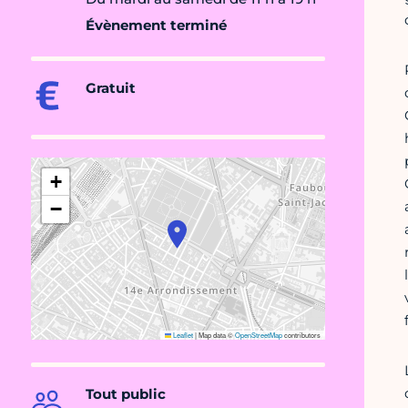
Évènement terminé
Gratuit
+
−
Leaflet
|
Map data ©
OpenStreetMap
contributors
Tout public