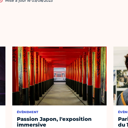
Mise à jour le 03/08/2023
ÉVÈNEMENT
ÉVÈN
Passion Japon, l'exposition
Par
immersive
du 