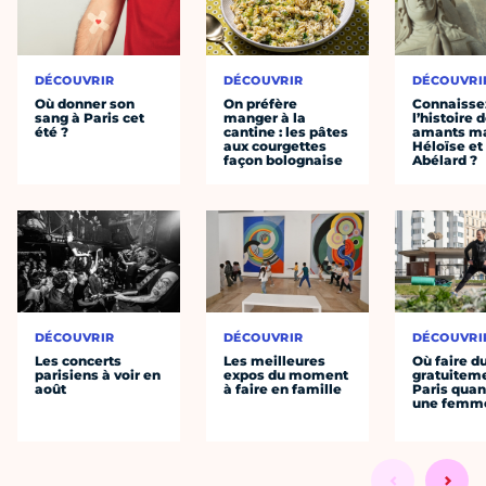
DÉCOUVRIR
DÉCOUVRIR
DÉCOUVRI
Où donner son
On préfère
Connaisse
sang à Paris cet
manger à la
l’histoire 
été ?
cantine : les pâtes
amants ma
aux courgettes
Héloïse et
façon bolognaise
Abélard ?
DÉCOUVRIR
DÉCOUVRIR
DÉCOUVRI
Les concerts
Les meilleures
Où faire d
parisiens à voir en
expos du moment
gratuitem
août
à faire en famille
Paris quan
une femm