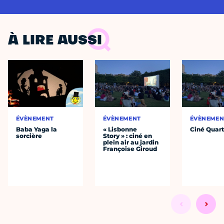
À LIRE AUSSI
ÉVÈNEMENT
ÉVÈNEMENT
ÉVÈNEMEN
Baba Yaga la
« Lisbonne
Ciné Quart
sorcière
Story » : ciné en
plein air au jardin
Françoise Giroud