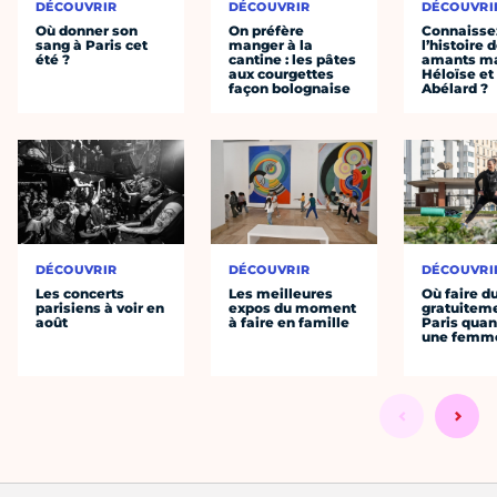
DÉCOUVRIR
DÉCOUVRIR
DÉCOUVRI
Où donner son
On préfère
Connaisse
sang à Paris cet
manger à la
l’histoire 
été ?
cantine : les pâtes
amants ma
aux courgettes
Héloïse et
façon bolognaise
Abélard ?
DÉCOUVRIR
DÉCOUVRIR
DÉCOUVRI
Les concerts
Les meilleures
Où faire d
parisiens à voir en
expos du moment
gratuitem
août
à faire en famille
Paris quan
une femm