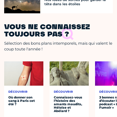
tête dans les étoiles
VOUS NE CONNAISSEZ
TOUJOURS PAS ?
Sélection des bons plans intemporels, mais qui valent le
coup toute l'année !
DÉCOUVRIR
DÉCOUVRIR
DÉCOUVRI
Où donner son
Connaissez-vous
3 bonnes r
sang à Paris cet
l’histoire des
d’écouter 
été ?
amants maudits,
podcast « 
Héloïse et
Fumoir »
Abélard ?