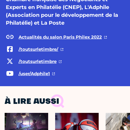
Experts en Philatélie (CNEP), L'Adphile
(Association pour le développement de la
Philatélie) et La Poste
Actualités du salon Paris Philex 2022
/toutsurletimbre/
/toutsurletimbre
/user/Adphile1
À LIRE AUSSI