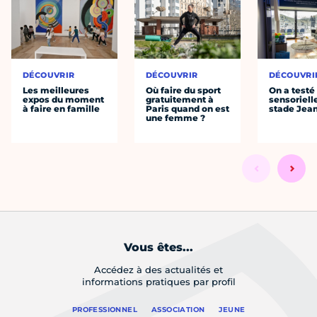
DÉCOUVRIR
DÉCOUVRIR
DÉCOUVRI
Les meilleures
Où faire du sport
On a testé 
expos du moment
gratuitement à
sensoriell
à faire en famille
Paris quand on est
stade Jea
une femme ?
Vous êtes...
Accédez à des actualités et
informations pratiques par profil
PROFESSIONNEL
ASSOCIATION
JEUNE