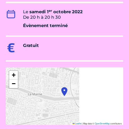
er
Le
samedi 1
octobre 2022
De 20 h à 20 h 30
Évènement terminé
Gratuit
+
−
Leaflet
|
Map data ©
OpenStreetMap
contributors