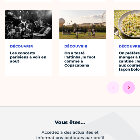
DÉCOUVRIR
DÉCOUVRIR
DÉCOUVRI
Les concerts
On a testé
On préfèr
parisiens à voir en
l’altinha, le foot
manger à 
août
comme à
cantine : l
Copacabana
aux courge
façon bol
Vous êtes...
Accédez à des actualités et
informations pratiques par profil