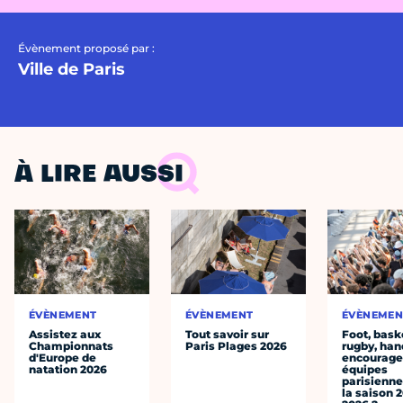
Évènement proposé par :
Ville de Paris
À LIRE AUSSI
ÉVÈNEMENT
ÉVÈNEMENT
ÉVÈNEMEN
Assistez aux
Tout savoir sur
Foot, bask
Championnats
Paris Plages 2026
rugby, han
d'Europe de
encourager
natation 2026
équipes
parisienne
la saison 