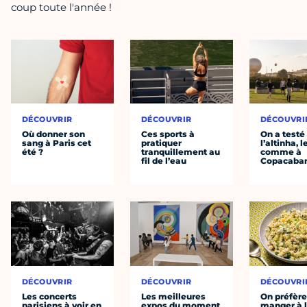
coup toute l'année !
DÉCOUVRIR
DÉCOUVRIR
DÉCOUVRI
Où donner son
Ces sports à
On a testé
sang à Paris cet
pratiquer
l’altinha, l
été ?
tranquillement au
comme à
fil de l’eau
Copacaba
DÉCOUVRIR
DÉCOUVRIR
DÉCOUVRI
Les concerts
Les meilleures
On préfèr
parisiens à voir en
expos du moment
manger à 