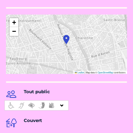
+
−
Leaflet
|
Map data ©
OpenStreetMap
contributors
Tout public
Couvert