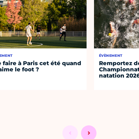
EMENT
ÉVÈNEMENT
 faire à Paris cet été quand
Remportez de
aime le foot ?
Championnat
natation 202