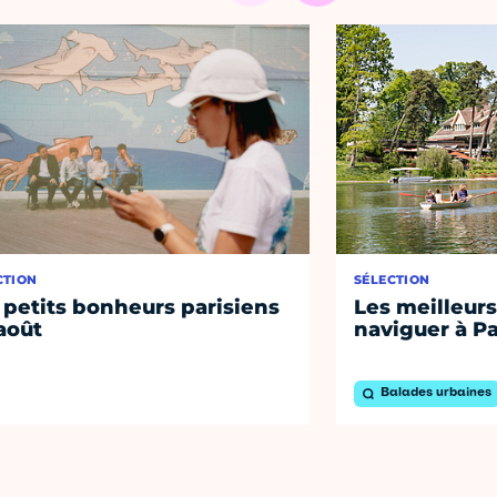
CTION
SÉLECTION
 petits bonheurs parisiens
Les meilleurs
août
naviguer à Pa
Balades urbaines