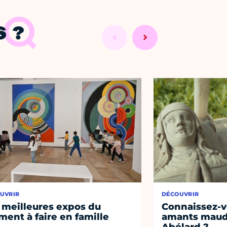
 ?
UVRIR
DÉCOUVRIR
 meilleures expos du
Connaissez-vo
ent à faire en famille
amants maudi
Abélard ?