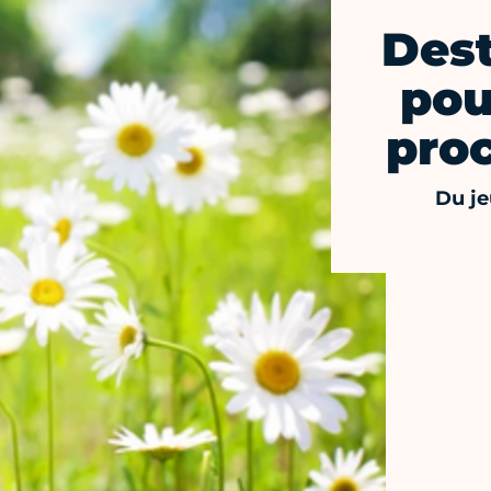
Dest
pou
pro
Du je