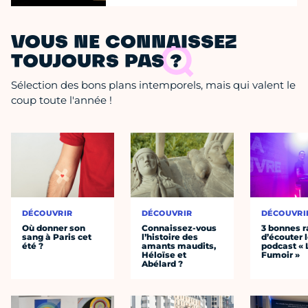
VOUS NE CONNAISSEZ
TOUJOURS PAS ?
Sélection des bons plans intemporels, mais qui valent le
coup toute l'année !
DÉCOUVRIR
DÉCOUVRIR
DÉCOUVRI
Où donner son
Connaissez-vous
3 bonnes r
sang à Paris cet
l’histoire des
d’écouter 
été ?
amants maudits,
podcast « 
Héloïse et
Fumoir »
Abélard ?