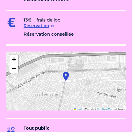
13€ + frais de loc
Réservation
Réservation conseillée
+
−
Leaflet
|
Map data ©
OpenStreetMap
contributors
Tout public