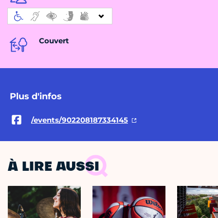
Couvert
Plus d'infos
/events/902208187334145
À LIRE AUSSI