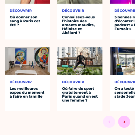
DÉCOUVRIR
DÉCOUVRIR
DÉCOUVRI
Où donner son
Connaissez-vous
3 bonnes r
sang à Paris cet
l’histoire des
d’écouter 
été ?
amants maudits,
podcast « 
Héloïse et
Fumoir »
Abélard ?
DÉCOUVRIR
DÉCOUVRIR
DÉCOUVRI
Les meilleures
Où faire du sport
On a testé 
expos du moment
gratuitement à
sensoriell
à faire en famille
Paris quand on est
stade Jea
une femme ?