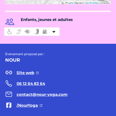
Leaflet
|
Map data ©
OpenStreetMap
contributors
Enfants, jeunes et adultes
Évènement proposé par :
NOUR
Site web
06 12 64 83 64
contact@nour-yoga.com
/NourYoga