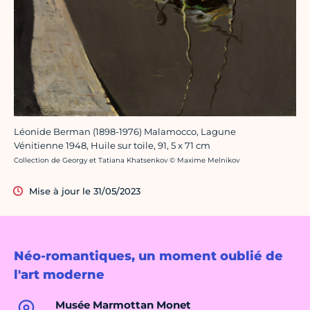
Léonide Berman (1898-1976) Malamocco, Lagune
Vénitienne 1948, Huile sur toile, 91, 5 x 71 cm
Crédit photo :
Collection de Georgy et Tatiana Khatsenkov © Maxime Melnikov
Mise à jour le 31/05/2023
Néo-romantiques, un moment oublié de
l'art moderne
Musée Marmottan Monet