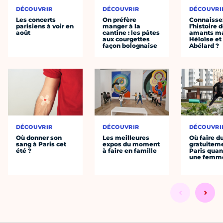
DÉCOUVRIR
DÉCOUVRIR
DÉCOUVRI
Les concerts
On préfère
Connaisse
parisiens à voir en
manger à la
l’histoire 
août
cantine : les pâtes
amants ma
aux courgettes
Héloïse et
façon bolognaise
Abélard ?
DÉCOUVRIR
DÉCOUVRIR
DÉCOUVRI
Où donner son
Les meilleures
Où faire d
sang à Paris cet
expos du moment
gratuitem
été ?
à faire en famille
Paris quan
une femm