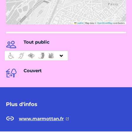
Leaflet
|
Map data ©
OpenStreetMap
contributors
Tout public
Couvert
Plus d'infos
www.marmottan.fr