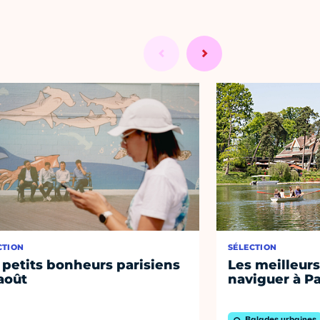
CTION
SÉLECTION
 petits bonheurs parisiens
Les meilleurs
août
naviguer à Pa