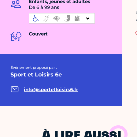
Enfants, jeunes et adultes
De 6 à 99 ans
Couvert
Évènement proposé par :
Sport et Loisirs 6e
info@sportetloisirs6.fr
À LIRE AUSSI