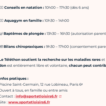
‍♂️
Conseils en natation :
10h00 – 17h30 (dès 6 ans)
‍♀️
Aquagym en famille :
10h30 – 14h00
🤿
Baptêmes de plongée :
13h30 – 16h30 (autorisation paren
👐
Bilans chiropraxiques :
9h30 – 17h00 (consentement paren
Le Téléthon soutient la recherche sur les maladies rares
et
don
est entièrement libre et volontaire,
chacun peut contribu
Infos pratiques :
Piscine Saint-Germain, 12 rue Lobineau, Paris 6ᵉ
Ouvert à tous, en famille ou entre amis
Contact :
info@sportetloisirs6.fr
Site :
www.sportetloisirs6.fr