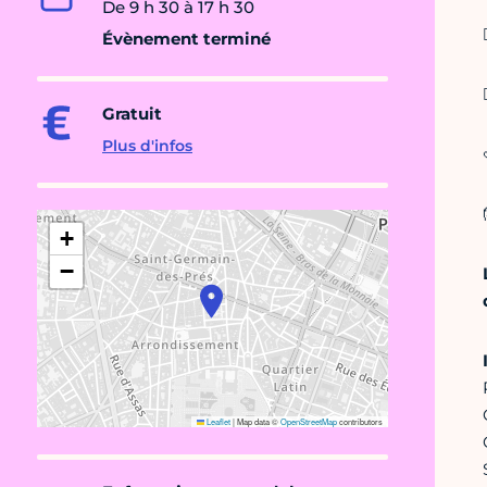
De 9 h 30 à 17 h 30

Évènement terminé

Gratuit
Plus d'infos
+
−
Leaflet
|
Map data ©
OpenStreetMap
contributors