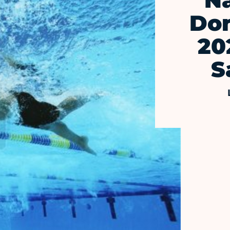
N
Don
20
S