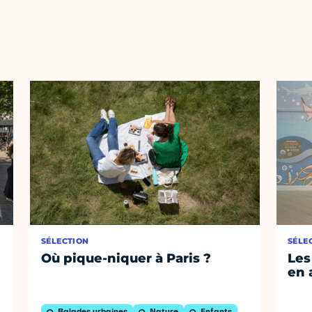
SÉLECTION
SÉLE
Où pique-niquer à Paris ?
Les
en 