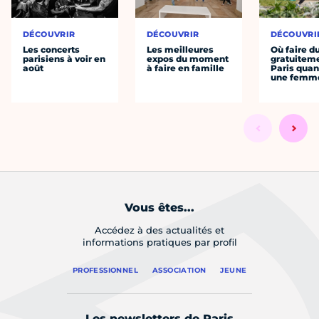
DÉCOUVRIR
DÉCOUVRIR
DÉCOUVRI
Les concerts
Les meilleures
Où faire d
parisiens à voir en
expos du moment
gratuitem
août
à faire en famille
Paris quan
une femm
Vous êtes...
Accédez à des actualités et
informations pratiques par profil
PROFESSIONNEL
ASSOCIATION
JEUNE
Les newsletters de Paris