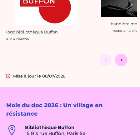
bannière mois
Crédit photo :
images en biblio
logo bibliothèque Buffon
Crédit photo :
droits réservés
Mise à jour le 08/07/2026
Mois du doc 2026 : Un village en
résistance
Bibliothèque Buffon
15 Bis rue Buffon, Paris 5e