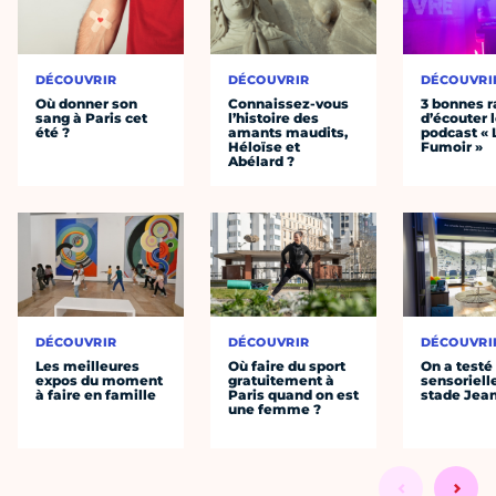
DÉCOUVRIR
DÉCOUVRIR
DÉCOUVRI
Où donner son
Connaissez-vous
3 bonnes r
sang à Paris cet
l’histoire des
d’écouter 
été ?
amants maudits,
podcast « 
Héloïse et
Fumoir »
Abélard ?
DÉCOUVRIR
DÉCOUVRIR
DÉCOUVRI
Les meilleures
Où faire du sport
On a testé 
expos du moment
gratuitement à
sensoriell
à faire en famille
Paris quand on est
stade Jea
une femme ?