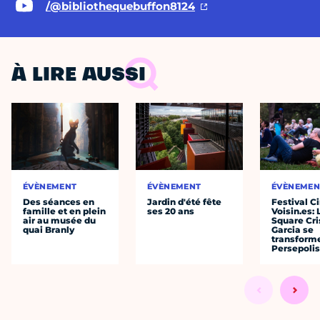
/@bibliothequebuffon8124
À LIRE AUSSI
ÉVÈNEMENT
ÉVÈNEMENT
ÉVÈNEMEN
Des séances en
Jardin d'été fête
Festival C
famille et en plein
ses 20 ans
Voisin.es: 
air au musée du
Square Cri
quai Branly
Garcia se
transform
Persepolis