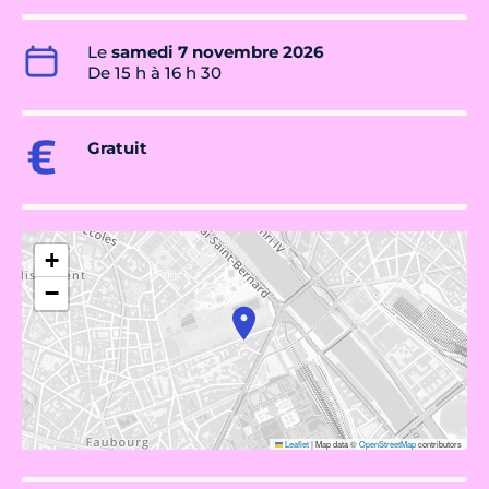
Le
samedi 7 novembre 2026
De 15 h à 16 h 30
Gratuit
+
−
Leaflet
|
Map data ©
OpenStreetMap
contributors