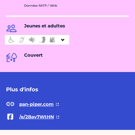
Données RATP / Vélib
Jeunes et adultes
Couvert
Plus d'infos
pan-piper.com
/e/2Bav7WtHN