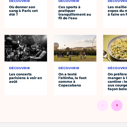
DÉCOUVRIR
DÉCOUVRIR
DÉCOUVRI
Où donner son
Ces sports à
Les meille
sang à Paris cet
pratiquer
expos du
été ?
tranquillement au
à faire en 
fil de l’eau
DÉCOUVRIR
DÉCOUVRIR
DÉCOUVRI
Les concerts
On a testé
On préfèr
parisiens à voir en
l’altinha, le foot
manger à 
août
comme à
cantine : l
Copacabana
aux courge
façon bol